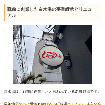
戦前に創業した白水湯の事業継承とリニュー
水風呂｜深さと温度設定をベースにし
アル
た足し算
雰囲気
温度・水質
感想
外気浴｜銭湯とは思えない設備の充実
度と静かな空間
雰囲気
席数
白水湯は、戦前に創業したと言われている老舗銭湯です。
感想
長年地元の方に愛され続ける下町銭湯でしたが、店主の高