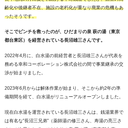
施設情報
齢化や後継者不在、施設の老朽化が重なり廃業の危機もあ
白水湯のクーポン情報
ったそうです。
訪れるたびに新しい癒しが見つかる”日
そこでピンチを救ったのが、ひだまりの泉 萩の湯（東京
替わり薬湯”
都台東区）を経営されている長沼雄三さんです。
入谷珈琲店のコーヒー豆を使用した”コー
ヒー風呂”
2022年4月に、白水湯の前経営者と長沼雄三さんが代表を
務める幸和コーポレーション株式会社の間で事業継承の交
待合スペース｜湯上がり後にホッと一
渉が始まりました。
息つける
白水湯副店長 飯嶋さんおすすめのサウ
2023年6月からは解体作業が始まり、そこから約2年の準
ナ飯３選
備期間を経て、白水湯がリニューアルオープンしました。
楽亀
現在白水湯を運営されている長沼雄三さんは、銭湯業界で
手打白門うどん 家康
は有名な”長沼三兄弟”（薬師湯の修三さん、寿湯の亮三さ