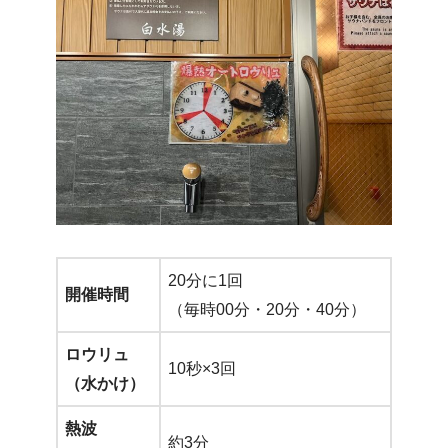
20分に1回
開催時間
（毎時00分・20分・40分）
ロウリュ
10秒×3回
（水かけ）
熱波
約3分