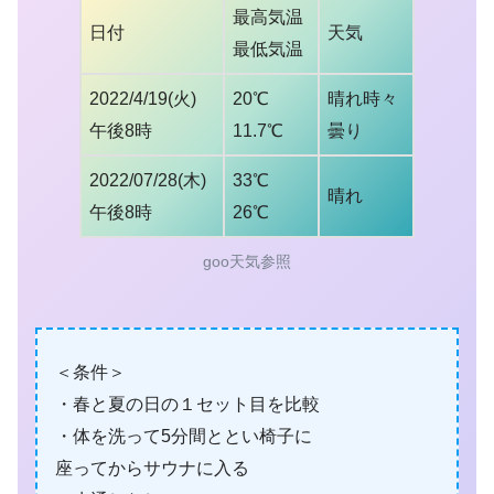
最高気温
日付
天気
最低気温
2022/4/19(火)
20℃
晴れ時々
午後8時
11.7℃
曇り
2022/07/28(木)
33℃
晴れ
午後8時
26℃
goo天気参照
＜条件＞
・春と夏の日の１セット目を比較
・体を洗って5分間ととい椅子に
座ってからサウナに入る