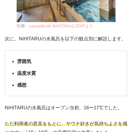
引用：
sauna&bath NiHITARU公式HPより
次に、NiHITARUの水風呂を以下の観点別に解説します。
雰囲気
温度水質
感想
NiHITARUの水風呂はオープン当初、16〜17℃でした。
ただ利用者の意見をもとに、サウナ好きが気持ちよさを感