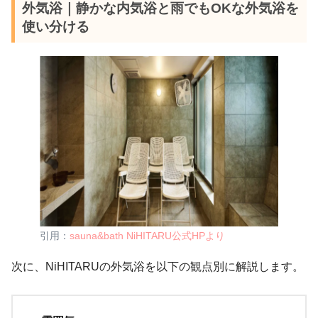
外気浴｜静かな内気浴と雨でもOKな外気浴を
使い分ける
引用：
sauna&bath NiHITARU公式HPより
次に、NiHITARUの外気浴を以下の観点別に解説します。