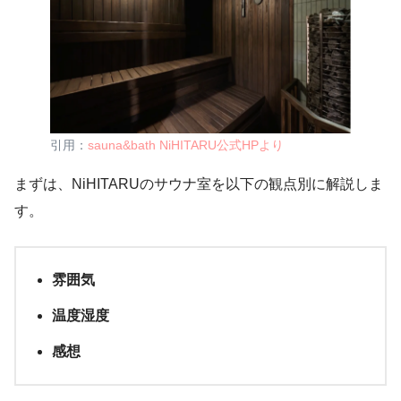
引用：
sauna&bath NiHITARU公式HPより
まずは、NiHITARUのサウナ室を以下の観点別に解説しま
す。
雰囲気
温度湿度
感想