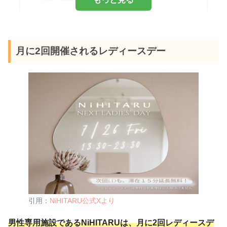
感想
水風呂｜気持ちよさにこだわった温度
月に2回開催されるレディースデー
設定
雰囲気
温度・水質
感想
外気浴｜静かな内気浴と雨でもOKな外
気浴を使い分ける
雰囲気
引用：
NiHITARU公式Xより
席数
感想
男性専用施設であるNiHITARUは、月に2回レディースデ